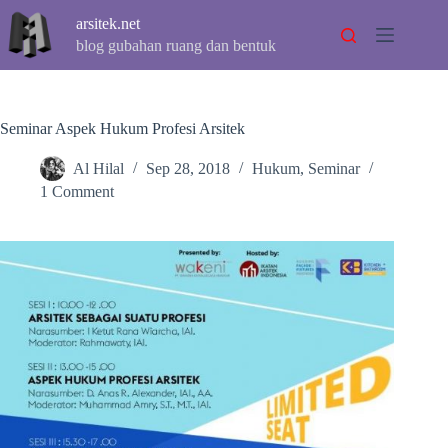
Skip
arsitek.net
to
content
blog gubahan ruang dan bentuk
Seminar Aspek Hukum Profesi Arsitek
Al Hilal
Sep 28, 2018
Hukum
,
Seminar
1 Comment