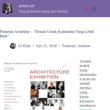
Skip
arsitek.net
to
content
blog gubahan ruang dan bentuk
Pameran Arsitektur – “Desain Untuk Komunitas Yang Lebih
Baik”
Al Hilal
Apr 21, 2018
Pameran
,
Seminar
Arsitek-
arsitek
yang
meramaika
n acara ini
adalah
mereka
yang
karya-
karyanya
membawa
dampak