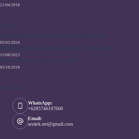
21/04/2018
Sayembara
GRAFT Menangkan Kompetisi untuk Carl Bechstein Campus
05/03/2024
AMP 2023: Merayakan Keunggulan Arsitektur di Seluruh Dunia
15/08/2023
Sayembara Desain Ibu Kota Baru Indonesia
03/10/2019
Hubungi Kami
WhatsApp:
+6285746197600
Email:
arsitek.net@gmail.com