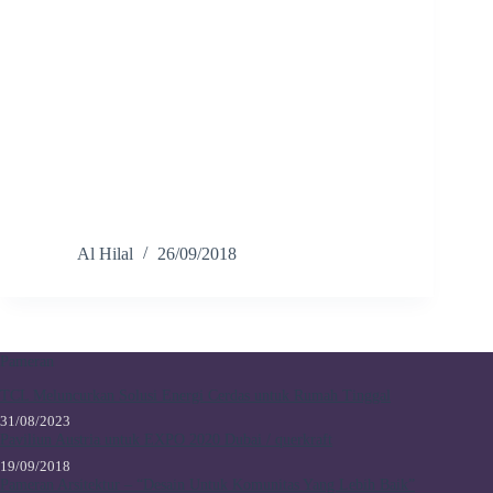
Al Hilal
26/09/2018
Pameran
TCL Meluncurkan Solusi Energi Cerdas untuk Rumah Tinggal
31/08/2023
Paviliun Austria untuk EXPO 2020 Dubai / querkraft
19/09/2018
Pameran Arsitektur – “Desain Untuk Komunitas Yang Lebih Baik”