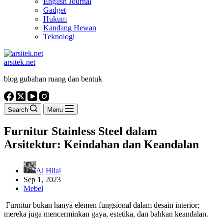
English Journal
Gadget
Hukum
Kandang Hewan
Teknologi
arsitek.net
blog gubahan ruang dan bentuk
Search
Menu
Furnitur Stainless Steel dalam
Arsitektur: Keindahan dan Keandalan
Al Hilal
Sep 1, 2023
Mebel
Furnitur bukan hanya elemen fungsional dalam desain interior;
mereka juga mencerminkan gaya, estetika, dan bahkan keandalan.