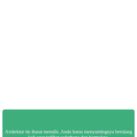
Arsitektur itu ibarat menulis. Anda harus menyuntingnya berulang