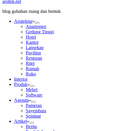
arsitek.net
blog gubahan ruang dan bentuk
Arsitektur
Apartemen
Gedung Tinggi
Hotel
Kantor
Lansekap
Paviliun
Restoran
Ritel
Rumah
Ruko
Interior
Produk
Mebel
Software
Agenda
Pameran
Sayembara
Seminar
Artikel
Berita