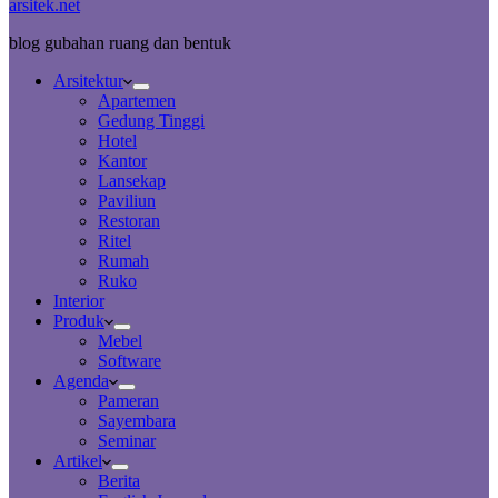
arsitek.net
blog gubahan ruang dan bentuk
Arsitektur
Apartemen
Gedung Tinggi
Hotel
Kantor
Lansekap
Paviliun
Restoran
Ritel
Rumah
Ruko
Interior
Produk
Mebel
Software
Agenda
Pameran
Sayembara
Seminar
Artikel
Berita