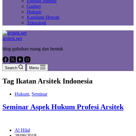
English Journal
Gadget
Hukum
Kandang Hewan
Teknologi
arsitek.net
blog gubahan ruang dan bentuk
Search
Menu
Tag
Ikatan Arsitek Indonesia
Hukum
,
Seminar
Seminar Aspek Hukum Profesi Arsitek
Al Hilal
28/09/2018