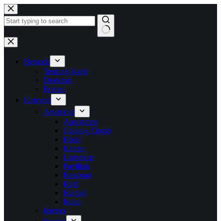
Skip
to
content
No
results
Beranda
Tentang Kami
Direktori
Privasi
Kategori
Arsitektur
Apartemen
Gedung Tinggi
Hotel
Kantor
Lansekap
Paviliun
Restoran
Ritel
Rumah
Ruko
Interior