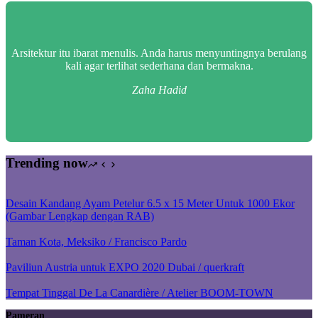
Arsitektur itu ibarat menulis. Anda harus menyuntingnya berulang
kali agar terlihat sederhana dan bermakna.
Zaha Hadid
Trending now
Desain Kandang Ayam Petelur 6.5 x 15 Meter Untuk 1000 Ekor
(Gambar Lengkap dengan RAB)
Taman Kota, Meksiko / Francisco Pardo
Paviliun Austria untuk EXPO 2020 Dubai / querkraft
Tempat Tinggal De La Canardière / Atelier BOOM-TOWN
Pameran