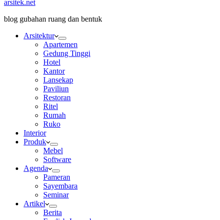
arsitek.net
blog gubahan ruang dan bentuk
Arsitektur
Apartemen
Gedung Tinggi
Hotel
Kantor
Lansekap
Paviliun
Restoran
Ritel
Rumah
Ruko
Interior
Produk
Mebel
Software
Agenda
Pameran
Sayembara
Seminar
Artikel
Berita