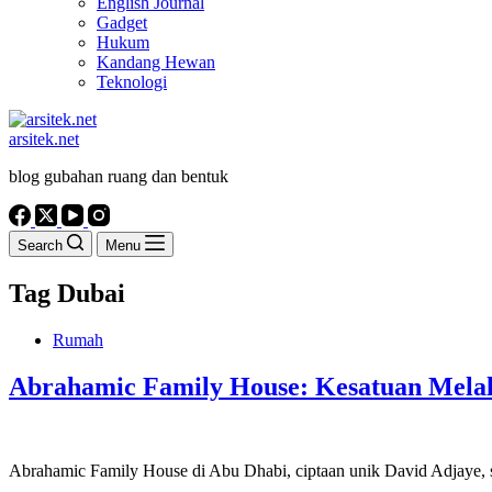
English Journal
Gadget
Hukum
Kandang Hewan
Teknologi
arsitek.net
blog gubahan ruang dan bentuk
Search
Menu
Tag
Dubai
Rumah
Abrahamic Family House: Kesatuan Melalu
Abrahamic Family House di Abu Dhabi, ciptaan unik David Adjaye, s