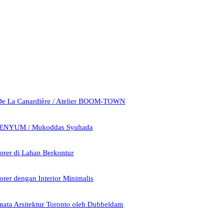
De La Canardière / Atelier BOOM-TOWN
ENYUM / Mukoddas Syuhada
er di Lahan Berkontur
er dengan Interior Minimalis
mata Arsitektur Toronto oleh Dubbeldam