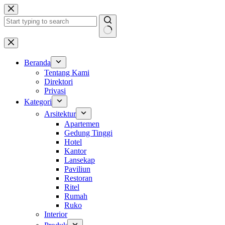
Skip
to
content
No
results
Beranda
Tentang Kami
Direktori
Privasi
Kategori
Arsitektur
Apartemen
Gedung Tinggi
Hotel
Kantor
Lansekap
Paviliun
Restoran
Ritel
Rumah
Ruko
Interior