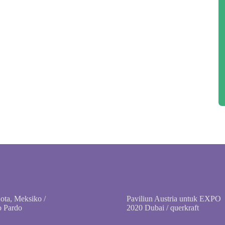
ta, Meksiko /
Paviliun Austria untuk EXPO
o Pardo
2020 Dubai / querkraft