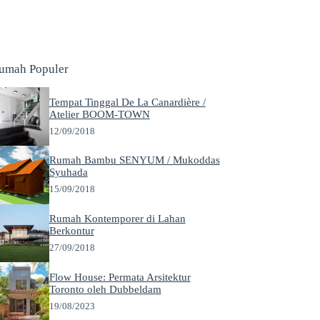
umah Populer
Tempat Tinggal De La Canardière /
Atelier BOOM-TOWN
12/09/2018
Rumah Bambu SENYUM / Mukoddas
Syuhada
15/09/2018
Rumah Kontemporer di Lahan
Berkontur
27/09/2018
Flow House: Permata Arsitektur
Toronto oleh Dubbeldam
19/08/2023