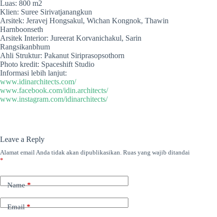
Luas: 800 m2
Klien: Suree Sirivatjanangkun
Arsitek: Jeravej Hongsakul, Wichan Kongnok, Thawin
Harnboonseth
Arsitek Interior: Jureerat Korvanichakul, Sarin
Rangsikanbhum
Ahli Struktur: Pakanut Siriprasopsothorn
Photo kredit: Spaceshift Studio
Informasi lebih lanjut:
www.idinarchitects.com/
www.facebook.com/idin.architects/
www.instagram.com/idinarchitects/
Leave a Reply
Alamat email Anda tidak akan dipublikasikan.
Ruas yang wajib ditandai
*
Name
*
Email
*