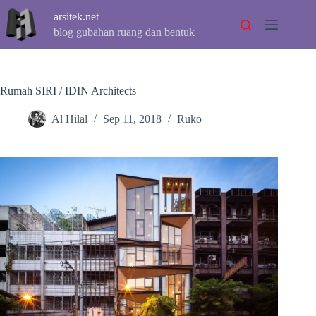
Skip
arsitek.net
to
content
blog gubahan ruang dan bentuk
Rumah SIRI / IDIN Architects
Al Hilal
Sep 11, 2018
Ruko