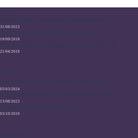
Pameran
TCL Meluncurkan Solusi Energi Cerdas untuk Rumah Tinggal
31/08/2023
Paviliun Austria untuk EXPO 2020 Dubai / querkraft
19/09/2018
Pameran Arsitektur – “Desain Untuk Komunitas Yang Lebih Baik”
21/04/2018
Sayembara
GRAFT Menangkan Kompetisi untuk Carl Bechstein Campus
05/03/2024
AMP 2023: Merayakan Keunggulan Arsitektur di Seluruh Dunia
15/08/2023
Sayembara Desain Ibu Kota Baru Indonesia
03/10/2019
Hubungi Kami