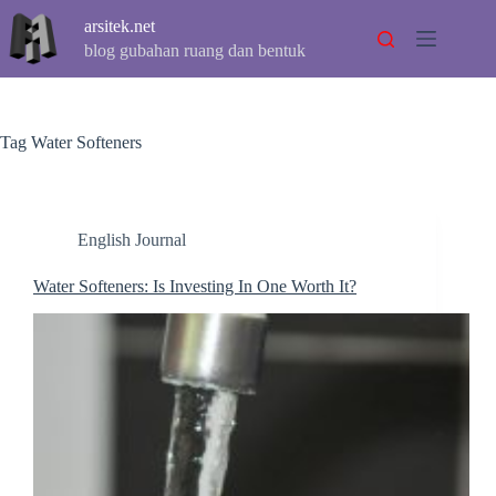
Skip
arsitek.net
to
content
blog gubahan ruang dan bentuk
Tag
Water Softeners
English Journal
Water Softeners: Is Investing In One Worth It?