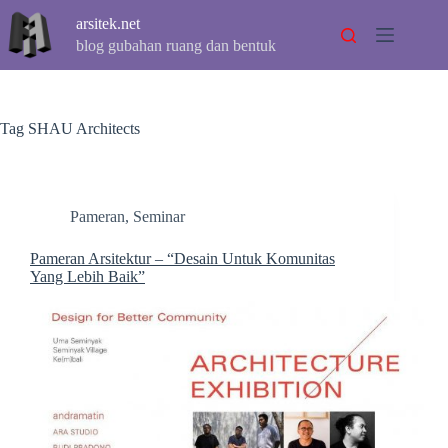
Skip
arsitek.net
to
content
blog gubahan ruang dan bentuk
Tag
SHAU Architects
Pameran
,
Seminar
Pameran Arsitektur – “Desain Untuk Komunitas
Yang Lebih Baik”