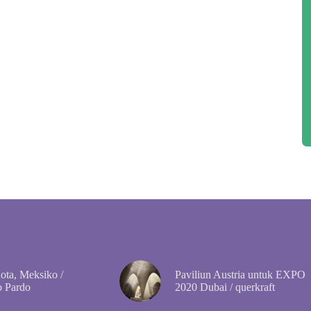
ta, Meksiko /
Paviliun Austria untuk EXPO
o Pardo
2020 Dubai / querkraft