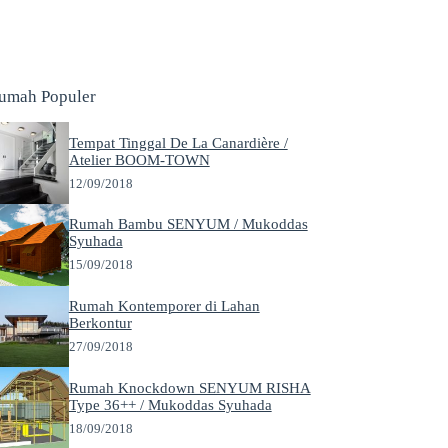
umah Populer
Tempat Tinggal De La Canardière /
Atelier BOOM-TOWN
12/09/2018
Rumah Bambu SENYUM / Mukoddas
Syuhada
15/09/2018
Rumah Kontemporer di Lahan
Berkontur
27/09/2018
Rumah Knockdown SENYUM RISHA
Type 36++ / Mukoddas Syuhada
18/09/2018