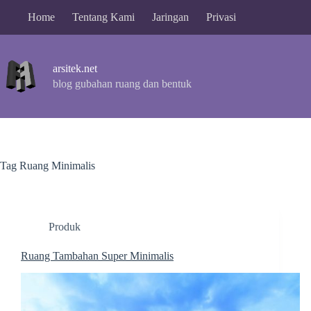
Skip
Home
Tentang Kami
Jaringan
Privasi
to
content
arsitek.net
blog gubahan ruang dan bentuk
Tag
Ruang Minimalis
Produk
Ruang Tambahan Super Minimalis