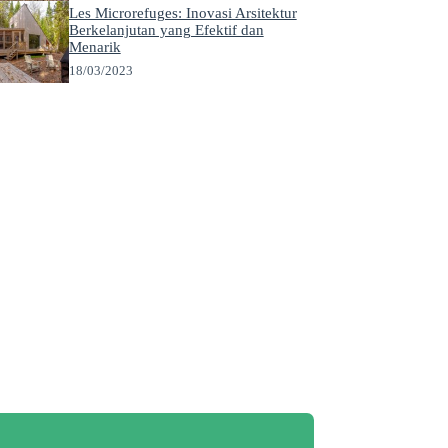
Les Microrefuges: Inovasi Arsitektur
Berkelanjutan yang Efektif dan
Menarik
18/03/2023