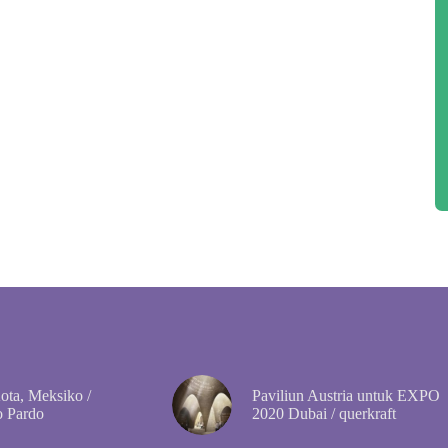
ta, Meksiko /
Paviliun Austria untuk EXPO
o Pardo
2020 Dubai / querkraft