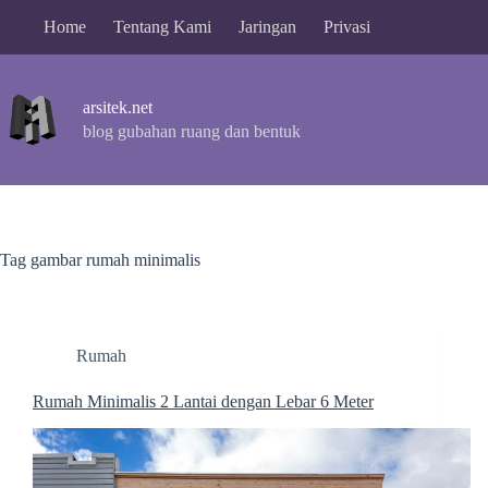
Skip
Home
Tentang Kami
Jaringan
Privasi
to
content
arsitek.net
blog gubahan ruang dan bentuk
Tag
gambar rumah minimalis
Rumah
Rumah Minimalis 2 Lantai dengan Lebar 6 Meter