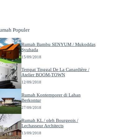
umah Populer
Rumah Bambu SENYUM / Mukoddas
Syuhada
15/09/2018
Tempat Tinggal De La Canardière /
Atelier BOOM-TOWN
12/09/2018
Rumah Kontemporer di Lahan
Berkontur
27/09/2018
Rumah KL / oleh Bourgeois /
Lechasseur Architects
13/09/2018