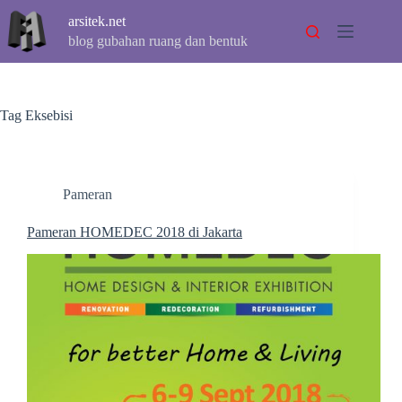
Skip
arsitek.net
to
content
blog gubahan ruang dan bentuk
Tag
Eksebisi
Pameran
Pameran HOMEDEC 2018 di Jakarta