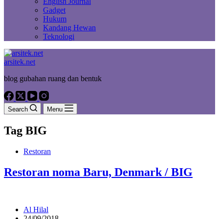
English Journal
Gadget
Hukum
Kandang Hewan
Teknologi
arsitek.net
blog gubahan ruang dan bentuk
Search
Menu
Tag
BIG
Restoran
Restoran noma Baru, Denmark / BIG
Al Hilal
24/09/2018