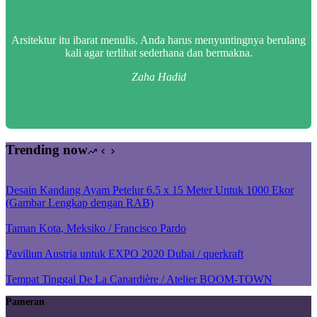
Arsitektur itu ibarat menulis. Anda harus menyuntingnya berulang
kali agar terlihat sederhana dan bermakna.
Zaha Hadid
Trending now
Desain Kandang Ayam Petelur 6.5 x 15 Meter Untuk 1000 Ekor
(Gambar Lengkap dengan RAB)
Taman Kota, Meksiko / Francisco Pardo
Paviliun Austria untuk EXPO 2020 Dubai / querkraft
Tempat Tinggal De La Canardière / Atelier BOOM-TOWN
Pameran