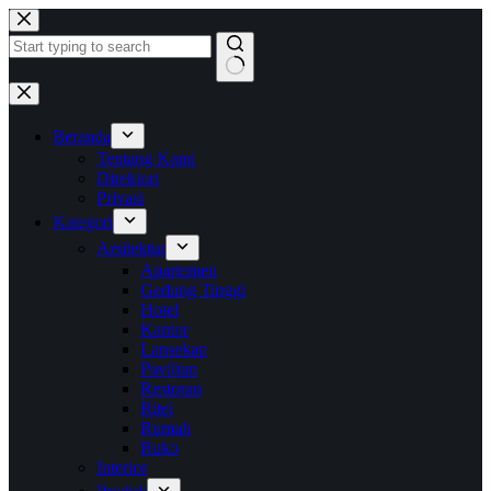
Skip
to
content
No
results
Beranda
Tentang Kami
Direktori
Privasi
Kategori
Arsitektur
Apartemen
Gedung Tinggi
Hotel
Kantor
Lansekap
Paviliun
Restoran
Ritel
Rumah
Ruko
Interior