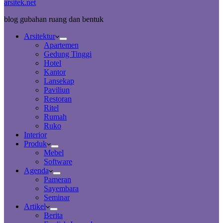
arsitek.net
blog gubahan ruang dan bentuk
Arsitektur
Apartemen
Gedung Tinggi
Hotel
Kantor
Lansekap
Paviliun
Restoran
Ritel
Rumah
Ruko
Interior
Produk
Mebel
Software
Agenda
Pameran
Sayembara
Seminar
Artikel
Berita